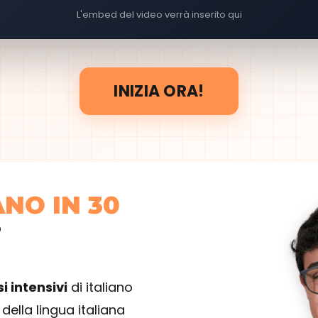
L'embed del video verrà inserito qui
INIZIA ORA!
ANO IN 30
?
i intensivi
di italiano
della lingua italiana